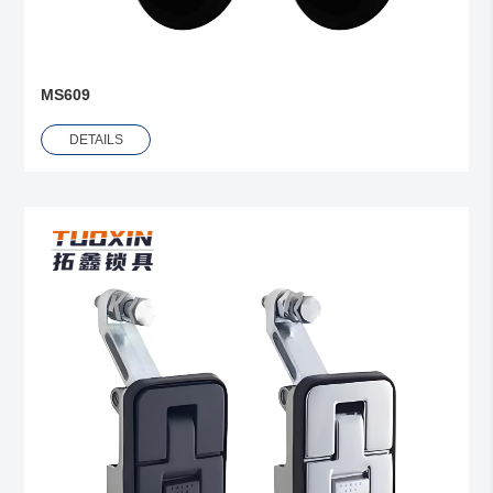
MS609
DETAILS