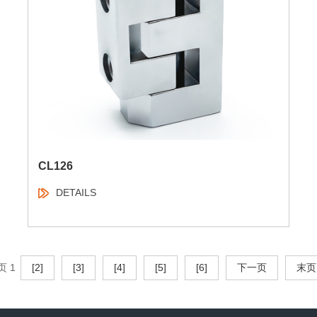
点击查看详情
CL126
DETAILS
页 1
[2]
[3]
[4]
[5]
[6]
下一页
末页