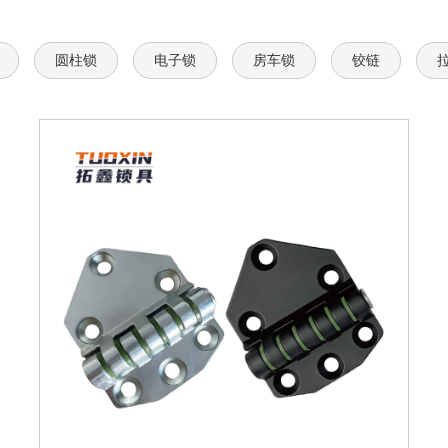
圆柱锁
电子锁
房车锁
铰链
点击查看详情