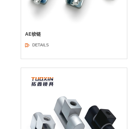
AE铰链
DETAILS