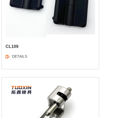
CL109
DETAILS