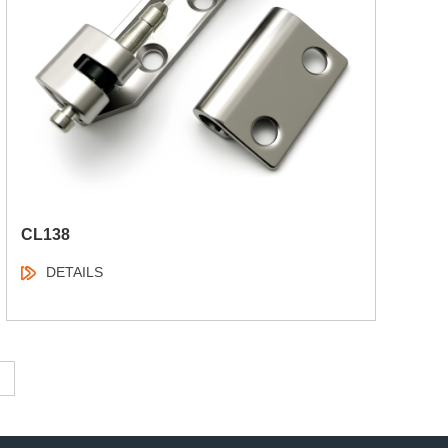
CL138
DETAILS