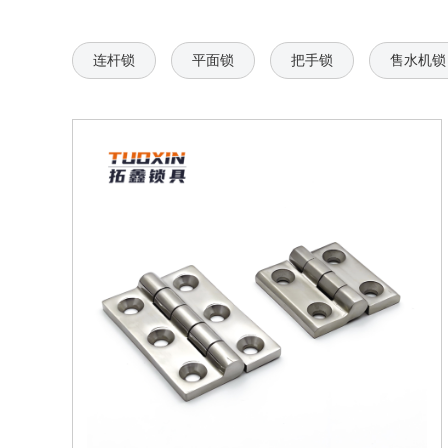
连杆锁
平面锁
把手锁
售水机锁
点击查看详情