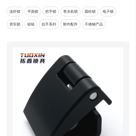
连杆锁
平面锁
把手锁
售水机锁
圆柱锁
电子锁
房车锁
铰链
拉手系列
附件配件
不锈钢产品