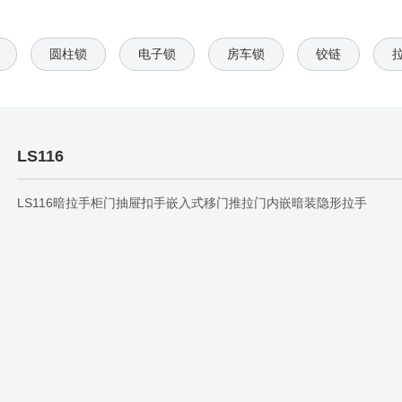
圆柱锁
电子锁
房车锁
铰链
LS116
LS116暗拉手柜门抽屉扣手嵌入式移门推拉门内嵌暗装隐形拉手