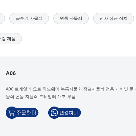
급수기 자물쇠
원통 자물쇠
전자 잠금 장치
강 제품
A06
A06 트레일러 요트 하드웨어 누름자물쇠 점프자물쇠 전용 캐비닛 문 
물쇠 콘돔 자물쇠 트레일러 개조 부품