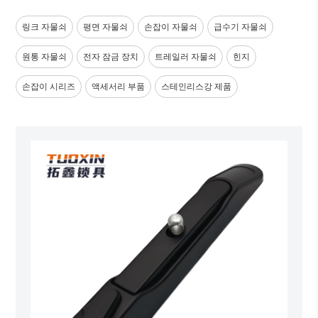
링크 자물쇠
평면 자물쇠
손잡이 자물쇠
급수기 자물쇠
원통 자물쇠
전자 잠금 장치
트레일러 자물쇠
힌지
손잡이 시리즈
액세서리 부품
스테인리스강 제품