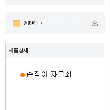
摇把锁.zip
제품상세