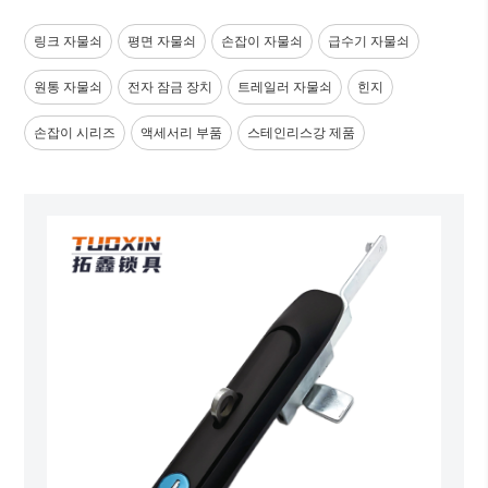
링크 자물쇠
평면 자물쇠
손잡이 자물쇠
급수기 자물쇠
원통 자물쇠
전자 잠금 장치
트레일러 자물쇠
힌지
손잡이 시리즈
액세서리 부품
스테인리스강 제품