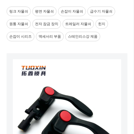
링크 자물쇠
평면 자물쇠
손잡이 자물쇠
급수기 자물쇠
원통 자물쇠
전자 잠금 장치
트레일러 자물쇠
힌지
손잡이 시리즈
액세서리 부품
스테인리스강 제품