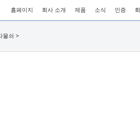
홈페이지
회사 소개
제품
소식
인증
회
자물쇠
>